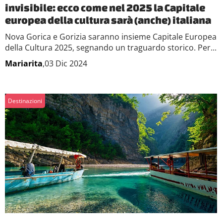
annunci, per fornire funzionalità dei social media e per
invisibile: ecco come nel 2025 la Capitale
analizzare il nostro traffico. Condividiamo inoltre
europea della cultura sarà (anche) italiana
informazioni sul modo in cui utilizzi il nostro sito con i
Nova Gorica e Gorizia saranno insieme Capitale Europea
nostri partner che si occupano di analisi dei dati web,
della Cultura 2025, segnando un traguardo storico. Per...
pubblicità e social media, i quali potrebbero combinarle
Mariarita
,03 Dic 2024
con altre informazioni che hai fornito loro o che hanno
raccolto dal tuo utilizzo dei loro servizi.
Destinazioni