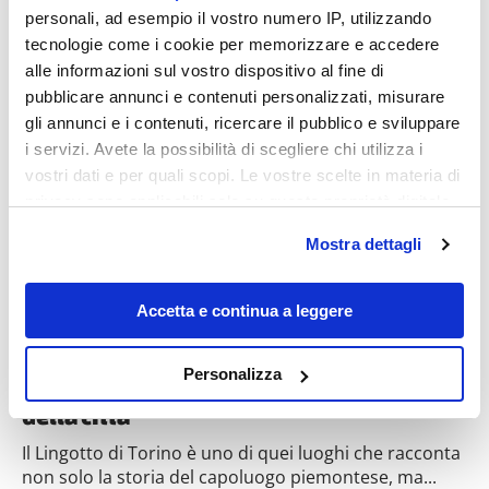
personali, ad esempio il vostro numero IP, utilizzando
tecnologie come i cookie per memorizzare e accedere
Destinazioni
alle informazioni sul vostro dispositivo al fine di
pubblicare annunci e contenuti personalizzati, misurare
gli annunci e i contenuti, ricercare il pubblico e sviluppare
i servizi. Avete la possibilità di scegliere chi utilizza i
vostri dati e per quali scopi. Le vostre scelte in materia di
privacy sono applicabili solo su questa proprietà digitale
in cui avete effettuato le vostre scelte. È possibile
Mostra dettagli
modificare o revocare il proprio consenso in qualsiasi
momento dalla Dichiarazione sui cookie o facendo clic
sull'icona di attivazione della privacy.
Accetta e continua a leggere
Da fabbrica a capolavoro
dell’architettura Green: ecco dove
Con il tuo consenso, vorremmo anche:
Personalizza
visitare il giardino pensile nel cuore
raccogliere informazioni sulla tua posizione
della città
geografica, con un'approssimazione di qualche
metro,
Il Lingotto di Torino è uno di quei luoghi che racconta
Identificare il tuo dispositivo, scansionandolo
non solo la storia del capoluogo piemontese, ma...