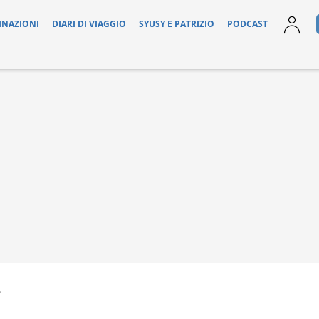
INAZIONI
DIARI DI VIAGGIO
SYUSY E PATRIZIO
PODCAST
6