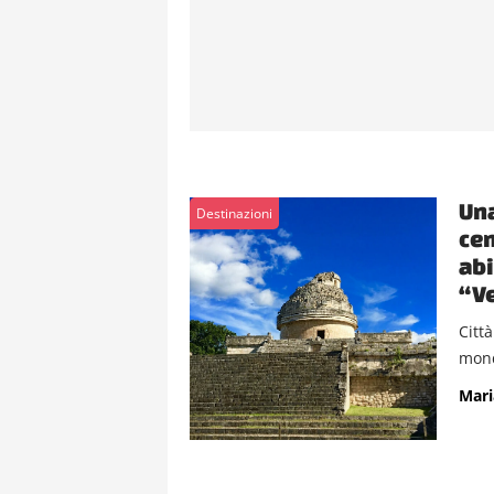
Una
Destinazioni
cen
abi
“Ve
Citt
mondo
Mari