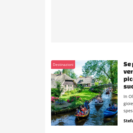
Se 
Destinazioni
ver
pic
suo
In O
gioi
spess
Stef