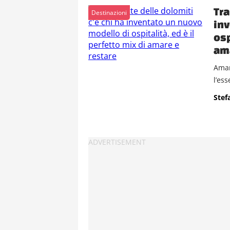
Tra
Destinazioni
inv
osp
ama
Amar
l’ess
Stef