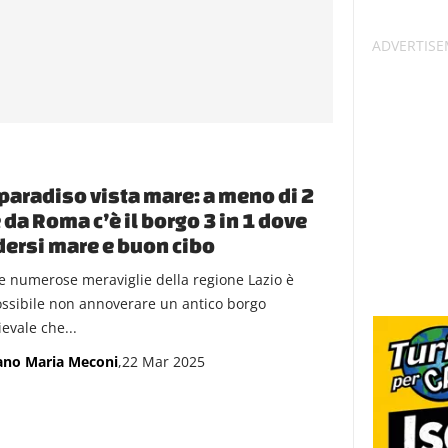
paradiso vista mare: a meno di 2
 da Roma c’è il borgo 3 in 1 dove
ersi mare e buon cibo
le numerose meraviglie della regione Lazio è
ssibile non annoverare un antico borgo
evale che...
ano Maria Meconi
,22 Mar 2025