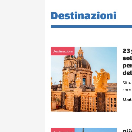
Destinazioni
23 
Destinazioni
sol
per
del
Situa
corni
Mad
Più