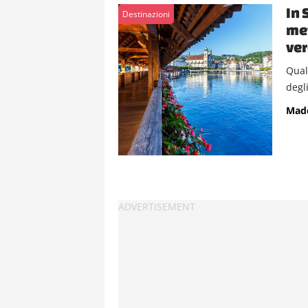
In 
Destinazioni
met
ver
Qual
degli
Mad