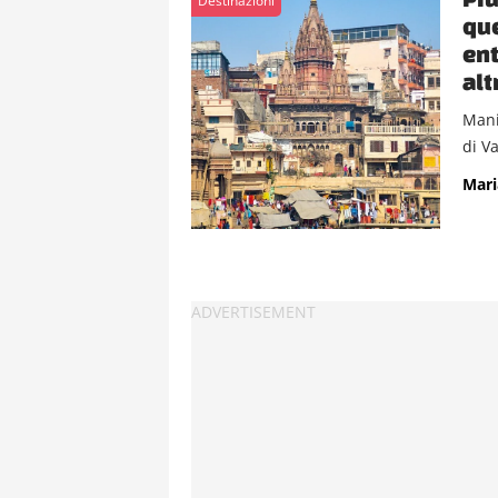
Destinazioni
que
ent
alt
Mani
di Va
Mari