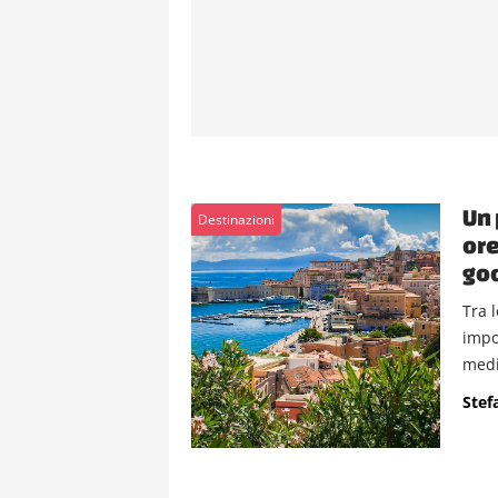
Un 
Destinazioni
ore
god
Tra 
impo
medi
Stef