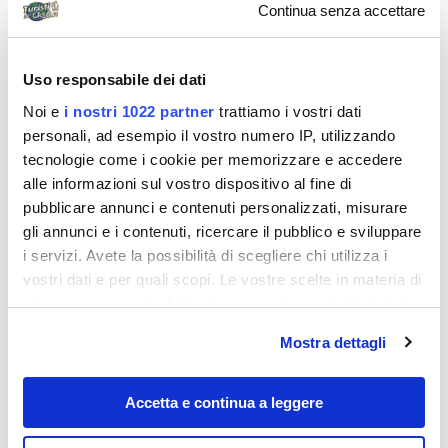
Continua senza accettare
Uso responsabile dei dati
Noi e
i nostri 1022 partner
trattiamo i vostri dati
personali, ad esempio il vostro numero IP, utilizzando
tecnologie come i cookie per memorizzare e accedere
alle informazioni sul vostro dispositivo al fine di
pubblicare annunci e contenuti personalizzati, misurare
gli annunci e i contenuti, ricercare il pubblico e sviluppare
i servizi. Avete la possibilità di scegliere chi utilizza i
vostri dati e per quali scopi. Le vostre scelte in materia di
Destinazioni
privacy sono applicabili solo su questa proprietà digitale
in cui avete effettuato le vostre scelte. È possibile
Mostra dettagli
modificare o revocare il proprio consenso in qualsiasi
momento dalla Dichiarazione sui cookie o facendo clic
sull'icona di attivazione della privacy.
Accetta e continua a leggere
Con il tuo consenso, vorremmo anche: