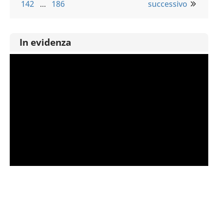
142
…
186
successivo
In evidenza