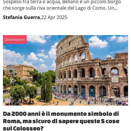
annunci, per fornire funzionalità dei social media e per
Sospeso tra terra e acqua, Bellano è un piccolo borgo
analizzare il nostro traffico. Condividiamo inoltre
che sorge sulla riva orientale del Lago di Como. Un...
informazioni sul modo in cui utilizzi il nostro sito con i
Stefania Guerra
,22 Apr 2025
nostri partner che si occupano di analisi dei dati web,
pubblicità e social media, i quali potrebbero combinarle
con altre informazioni che hai fornito loro o che hanno
Destinazioni
raccolto dal tuo utilizzo dei loro servizi.
Da 2000 anni è il monumento simbolo di
Roma, ma sicuro di sapere queste 5 cose
sul Colosseo?