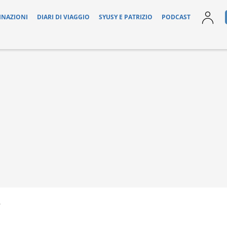
INAZIONI
DIARI DI VIAGGIO
SYUSY E PATRIZIO
PODCAST
7