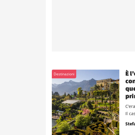
È l
Destinazioni
con
que
pr
C’er
Il c
Stef