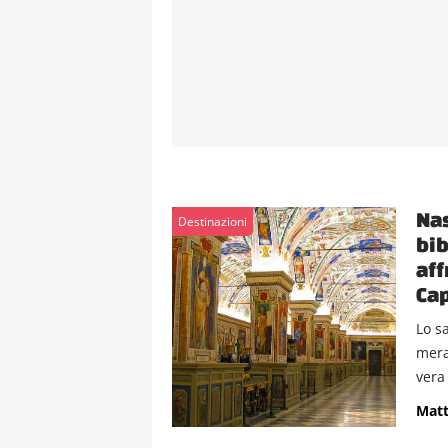
Nas
Destinazioni
bib
aff
Cap
Lo s
mera
vera 
Matt