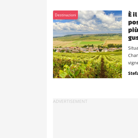
È i
Destinazioni
pos
più
gu
Situa
Cham
vigne
Stef