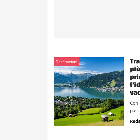
Tra
Destinazioni
più
pri
l’i
va
Con l
pasco
Reda