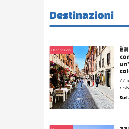
Destinazioni
È i
Destinazioni
con
un’
col
C'è 
resis
Stef
12 