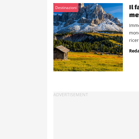
Il 
Destinazioni
met
Imme
mond
ricer
Reda