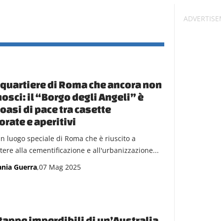
l quartiere di Roma che ancora non
osci: il “Borgo degli Angeli” è
oasi di pace tra casette
orate e aperitivi
un luogo speciale di Roma che è riuscito a
tere alla cementificazione e all'urbanizzazione...
ania Guerra
,07 Mag 2025
tappe imperdibili di un’Australia