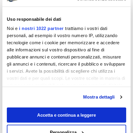
Uso responsabile dei dati
Noi e
i nostri 1022 partner
trattiamo i vostri dati
personali, ad esempio il vostro numero IP, utilizzando
tecnologie come i cookie per memorizzare e accedere
alle informazioni sul vostro dispositivo al fine di
pubblicare annunci e contenuti personalizzati, misurare
Destinazioni
gli annunci e i contenuti, ricercare il pubblico e sviluppare
i servizi. Avete la possibilità di scegliere chi utilizza i
vostri dati e per quali scopi. Le vostre scelte in materia di
privacy sono applicabili solo su questa proprietà digitale
in cui avete effettuato le vostre scelte. È possibile
Mostra dettagli
modificare o revocare il proprio consenso in qualsiasi
momento dalla Dichiarazione sui cookie o facendo clic
sull'icona di attivazione della privacy.
Accetta e continua a leggere
Con il tuo consenso, vorremmo anche:
Personalizza