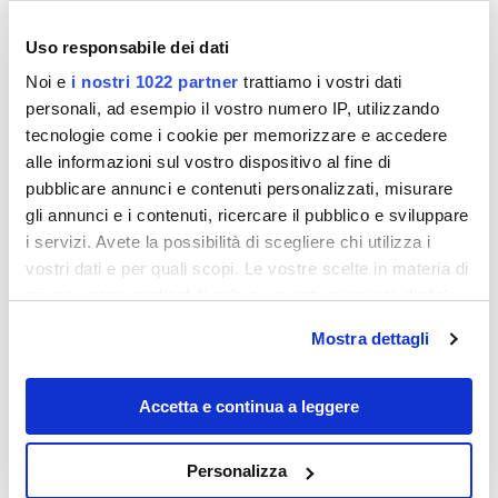
Uso responsabile dei dati
Noi e
i nostri 1022 partner
trattiamo i vostri dati
personali, ad esempio il vostro numero IP, utilizzando
tecnologie come i cookie per memorizzare e accedere
alle informazioni sul vostro dispositivo al fine di
Destinazioni
pubblicare annunci e contenuti personalizzati, misurare
gli annunci e i contenuti, ricercare il pubblico e sviluppare
i servizi. Avete la possibilità di scegliere chi utilizza i
vostri dati e per quali scopi. Le vostre scelte in materia di
privacy sono applicabili solo su questa proprietà digitale
in cui avete effettuato le vostre scelte. È possibile
Mostra dettagli
modificare o revocare il proprio consenso in qualsiasi
momento dalla Dichiarazione sui cookie o facendo clic
sull'icona di attivazione della privacy.
Accetta e continua a leggere
Dalle ceramiche al Sangiovese: in
Con il tuo consenso, vorremmo anche:
Personalizza
Romagna c’è il borgo agricolo che
raccogliere informazioni sulla tua posizione