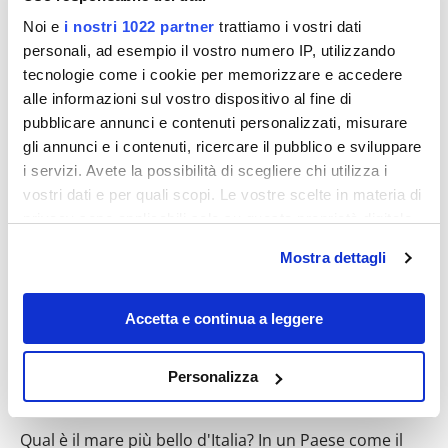
Noi e
i nostri 1022 partner
trattiamo i vostri dati
personali, ad esempio il vostro numero IP, utilizzando
tecnologie come i cookie per memorizzare e accedere
alle informazioni sul vostro dispositivo al fine di
pubblicare annunci e contenuti personalizzati, misurare
Destinazioni
gli annunci e i contenuti, ricercare il pubblico e sviluppare
i servizi. Avete la possibilità di scegliere chi utilizza i
vostri dati e per quali scopi. Le vostre scelte in materia di
privacy sono applicabili solo su questa proprietà digitale
in cui avete effettuato le vostre scelte. È possibile
Mostra dettagli
modificare o revocare il proprio consenso in qualsiasi
momento dalla Dichiarazione sui cookie o facendo clic
sull'icona di attivazione della privacy.
Accetta e continua a leggere
Con il tuo consenso, vorremmo anche:
Personalizza
Spiagge 5 Vele 2025: i premi di
raccogliere informazioni sulla tua posizione
Legambiente per il mare più bello d’Italia
geografica, con un'approssimazione di qualche
Qual è il mare più bello d'Italia? In un Paese come il
metro,