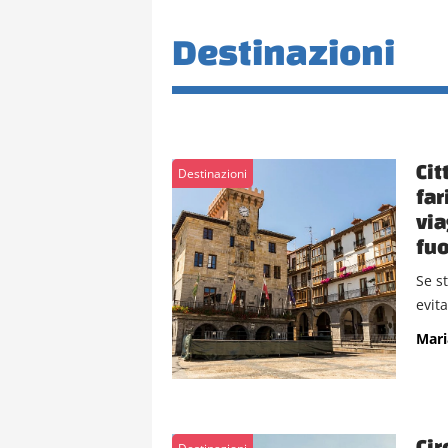
Destinazioni
Cit
Destinazioni
far
via
fuo
Se s
evita
Mari
Cir