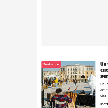
Un 
Destinazioni
cuo
se
Hai 
ammi
stori
Matt