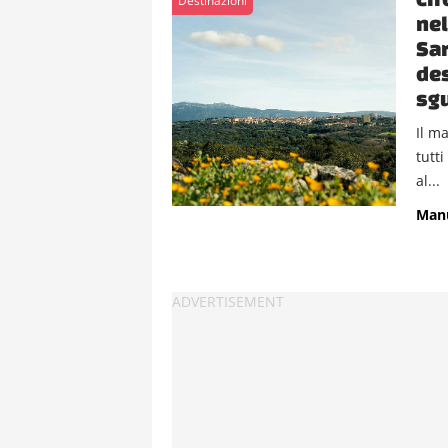
Destinazioni
nel
Sar
des
sgu
Il m
tutt
al...
Manu