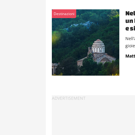
Nel
Destinazioni
un 
e s
Nell
gioie
Matt