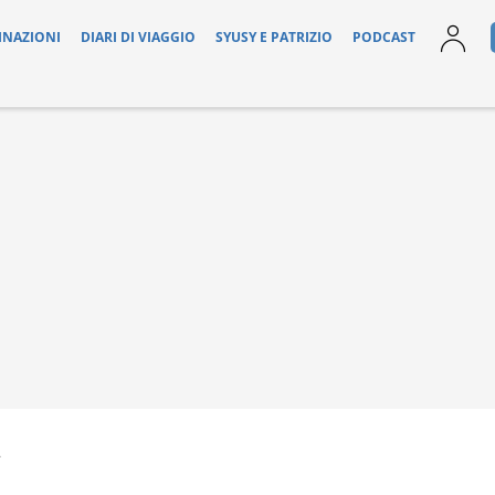
INAZIONI
DIARI DI VIAGGIO
SYUSY E PATRIZIO
PODCAST
2