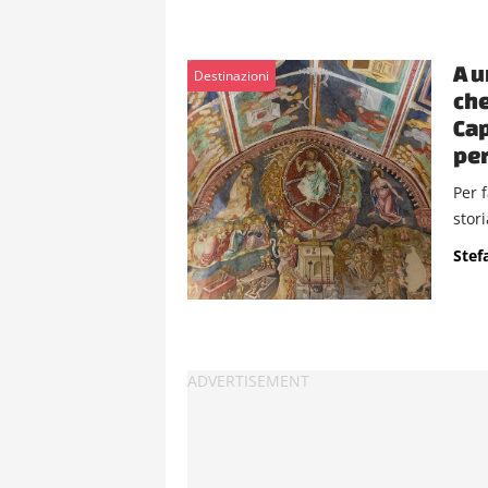
A u
Destinazioni
che
Cap
per
Per f
stor
Stef