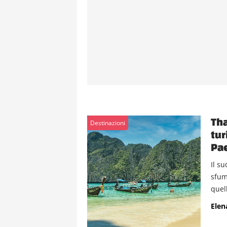
Tha
Destinazioni
tur
Pa
Il s
sfum
quell
Elen