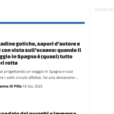
tadine gotiche, sapori d’autore e
i con vista sull’oceano: quando il
ggio in Spagna è (quasi) tutto
ri rotta
tai progettando un viaggio in Spagna e vuoi
re i soliti circuiti affollati, fai una deviazione:...
anna Di Pilla
,18 Giu 2025
condato dai nuraghi e immerso