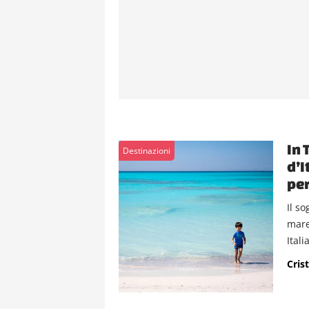
In 
Destinazioni
d’I
per
Il s
mare
Italia
Crist