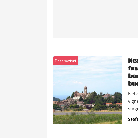
Nea
Destinazioni
fas
bor
bu
Nel c
vign
sorg
Stef