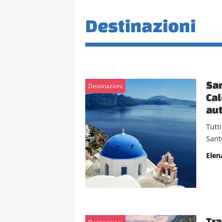
Destinazioni
San
Destinazioni
Cal
aut
Tutti
Sant
Elen
Tra