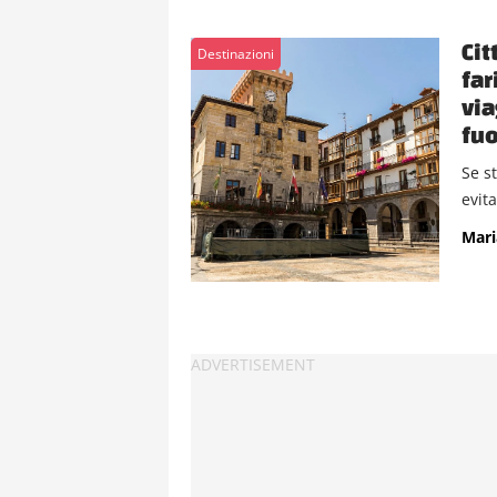
Cit
Destinazioni
far
via
fuo
Se s
evita
Mari