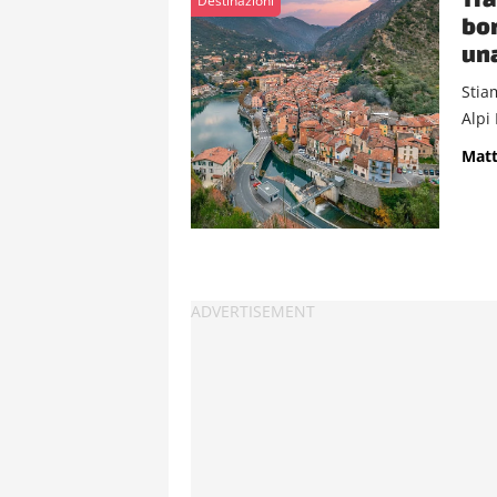
Destinazioni
bor
una
Stia
Alpi
Matt