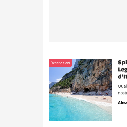
Spi
Destinazioni
Leg
d’I
Qual 
nostr
Ales