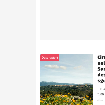
Cir
Destinazioni
nel
Sar
des
sgu
Il m
tutt
al...