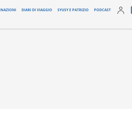
INAZIONI
DIARI DI VIAGGIO
SYUSY E PATRIZIO
PODCAST
2