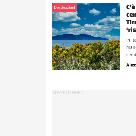
C’è
Destinazioni
cen
Tir
‘ri
In I
mano
semb
Ales