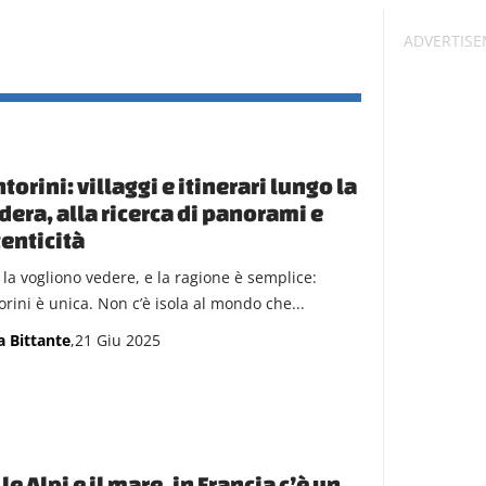
torini: villaggi e itinerari lungo la
dera, alla ricerca di panorami e
enticità
 la vogliono vedere, e la ragione è semplice:
orini è unica. Non c’è isola al mondo che...
a Bittante
,21 Giu 2025
 le Alpi e il mare, in Francia c’è un