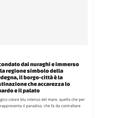
condato dai nuraghi e immerso
la regione simbolo della
degna, il borgo-città è la
tinazione che accarezza lo
ardo e il palato
agico colore blu intenso del mare, quello che per
i rappresenta il paradiso, che fa da contraltare