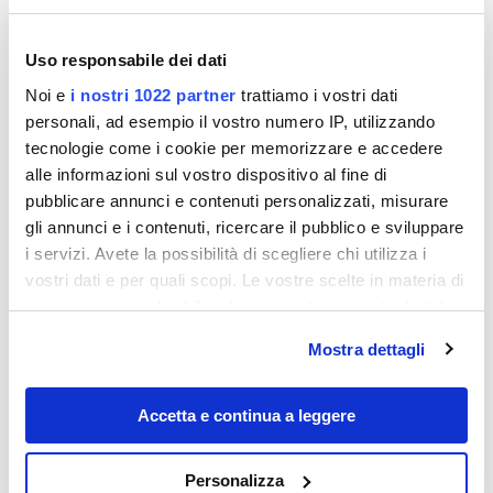
Uso responsabile dei dati
Noi e
i nostri 1022 partner
trattiamo i vostri dati
personali, ad esempio il vostro numero IP, utilizzando
tecnologie come i cookie per memorizzare e accedere
alle informazioni sul vostro dispositivo al fine di
pubblicare annunci e contenuti personalizzati, misurare
gli annunci e i contenuti, ricercare il pubblico e sviluppare
Destinazioni
i servizi. Avete la possibilità di scegliere chi utilizza i
vostri dati e per quali scopi. Le vostre scelte in materia di
privacy sono applicabili solo su questa proprietà digitale
in cui avete effettuato le vostre scelte. È possibile
Mostra dettagli
modificare o revocare il proprio consenso in qualsiasi
momento dalla Dichiarazione sui cookie o facendo clic
sull'icona di attivazione della privacy.
Accetta e continua a leggere
Con il tuo consenso, vorremmo anche:
Personalizza