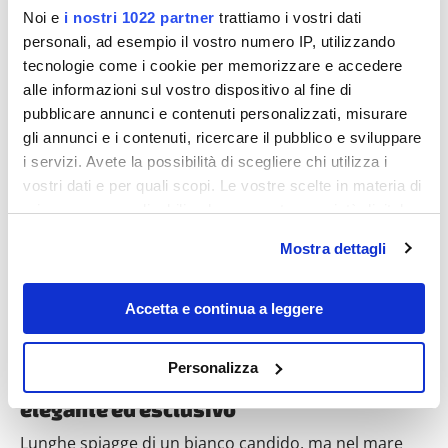
Noi e
i nostri 1022 partner
trattiamo i vostri dati
personali, ad esempio il vostro numero IP, utilizzando
tecnologie come i cookie per memorizzare e accedere
alle informazioni sul vostro dispositivo al fine di
pubblicare annunci e contenuti personalizzati, misurare
Destinazioni
gli annunci e i contenuti, ricercare il pubblico e sviluppare
i servizi. Avete la possibilità di scegliere chi utilizza i
vostri dati e per quali scopi. Le vostre scelte in materia di
privacy sono applicabili solo su questa proprietà digitale
in cui avete effettuato le vostre scelte. È possibile
Mostra dettagli
modificare o revocare il proprio consenso in qualsiasi
momento dalla Dichiarazione sui cookie o facendo clic
sull'icona di attivazione della privacy.
Accetta e continua a leggere
Con il tuo consenso, vorremmo anche:
Anche la Germania ha la sua Capalbio, ed
Personalizza
è una piccola isola dove godersi un mare
raccogliere informazioni sulla tua posizione
geografica, con un'approssimazione di qualche
elegante ed esclusivo
metro,
Lunghe spiagge di un bianco candido, ma nel mare