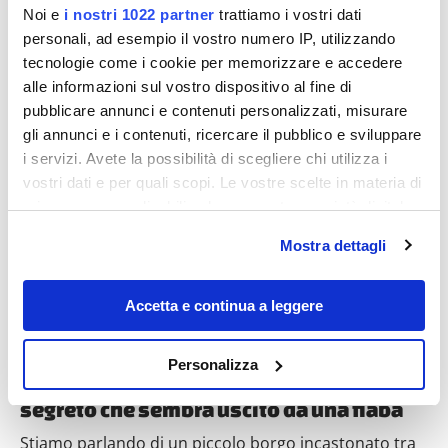
Noi e
i nostri 1022 partner
trattiamo i vostri dati
personali, ad esempio il vostro numero IP, utilizzando
tecnologie come i cookie per memorizzare e accedere
alle informazioni sul vostro dispositivo al fine di
pubblicare annunci e contenuti personalizzati, misurare
gli annunci e i contenuti, ricercare il pubblico e sviluppare
Destinazioni
i servizi. Avete la possibilità di scegliere chi utilizza i
vostri dati e per quali scopi. Le vostre scelte in materia di
privacy sono applicabili solo su questa proprietà digitale
in cui avete effettuato le vostre scelte. È possibile
Mostra dettagli
modificare o revocare il proprio consenso in qualsiasi
momento dalla Dichiarazione sui cookie o facendo clic
sull'icona di attivazione della privacy.
Accetta e continua a leggere
Con il tuo consenso, vorremmo anche:
Personalizza
raccogliere informazioni sulla tua posizione
Tra le Alpi e il mare, in Francia c’è un borgo
geografica, con un'approssimazione di qualche
segreto che sembra uscito da una fiaba
metro,
Stiamo parlando di un piccolo borgo incastonato tra