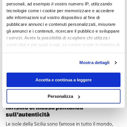
personali, ad esempio il vostro numero IP, utilizzando
tecnologie come i cookie per memorizzare e accedere
alle informazioni sul vostro dispositivo al fine di
pubblicare annunci e contenuti personalizzati, misurare
gli annunci e i contenuti, ricercare il pubblico e sviluppare
Destinazioni
i servizi. Avete la possibilità di scegliere chi utilizza i
vostri dati e per quali scopi. Le vostre scelte in materia di
privacy sono applicabili solo su questa proprietà digitale
in cui avete effettuato le vostre scelte. È possibile
Mostra dettagli
modificare o revocare il proprio consenso in qualsiasi
momento dalla Dichiarazione sui cookie o facendo clic
sull'icona di attivazione della privacy.
Accetta e continua a leggere
Con il tuo consenso, vorremmo anche:
Personalizza
5 isole della Sicilia che sono sfuggite al
raccogliere informazioni sulla tua posizione
turismo di massa puntando
geografica, con un'approssimazione di qualche
sull’autenticità
metro,
Identificare il tuo dispositivo, scansionandolo
Le isole della Sicilia sono famose in tutto il mondo,