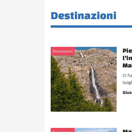
Destinazioni
Pie
Destinazioni
l’i
Mai
Ci h
luogh
Gius
Mal