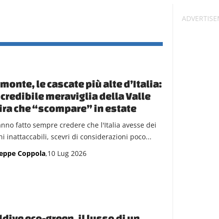
monte, le cascate più alte d’Italia:
ncredibile meraviglia della Valle
ra che “scompare” in estate
anno fatto sempre credere che l'Italia avesse dei
i inattaccabili, scevri di considerazioni poco...
eppe Coppola
,10 Lug 2026
dive eco-green, il lusso di un