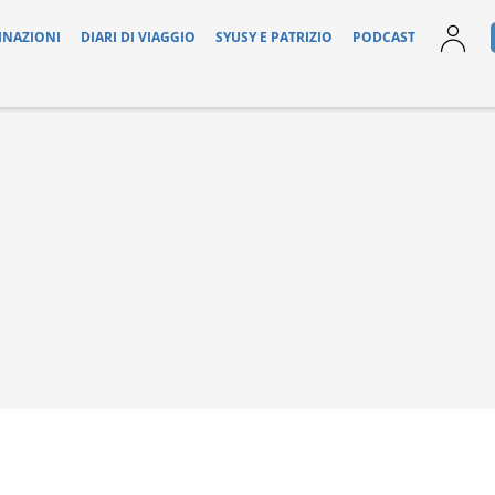
INAZIONI
DIARI DI VIAGGIO
SYUSY E PATRIZIO
PODCAST