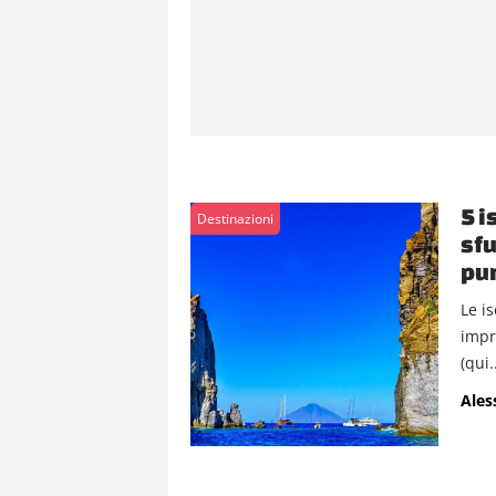
5 i
Destinazioni
sfu
pun
Le is
impr
(qui.
Ales