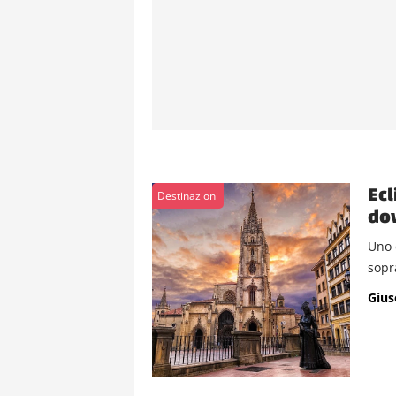
Ecl
Destinazioni
dov
Uno 
sopra
Gius