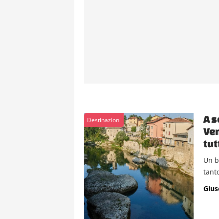
A s
Destinazioni
Ven
tut
Un b
tanto
Gius