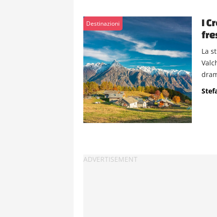
I C
Destinazioni
fre
La st
Valc
dram
Stef