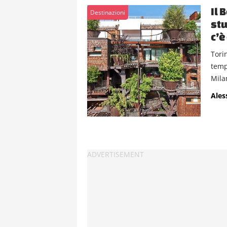
Il 
Destinazioni
stu
c’è
Tori
temp
Milan
Ales