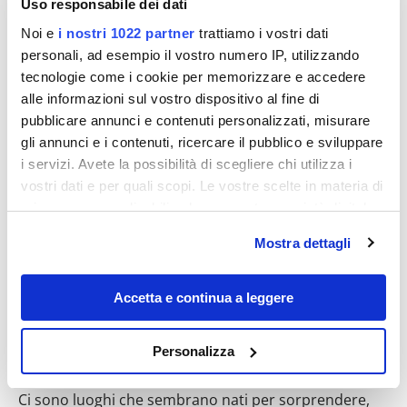
Uso responsabile dei dati
Noi e
i nostri 1022 partner
trattiamo i vostri dati
personali, ad esempio il vostro numero IP, utilizzando
tecnologie come i cookie per memorizzare e accedere
alle informazioni sul vostro dispositivo al fine di
Destinazioni
pubblicare annunci e contenuti personalizzati, misurare
gli annunci e i contenuti, ricercare il pubblico e sviluppare
i servizi. Avete la possibilità di scegliere chi utilizza i
vostri dati e per quali scopi. Le vostre scelte in materia di
privacy sono applicabili solo su questa proprietà digitale
in cui avete effettuato le vostre scelte. È possibile
Mostra dettagli
modificare o revocare il proprio consenso in qualsiasi
momento dalla Dichiarazione sui cookie o facendo clic
sull'icona di attivazione della privacy.
Accetta e continua a leggere
Un cammino di natura lungo 6 km: la Via
Con il tuo consenso, vorremmo anche:
delle Cascate Perdute ti farà vivere tutto il
Personalizza
raccogliere informazioni sulla tua posizione
bello (e il fresco) delle Marche
geografica, con un'approssimazione di qualche
Ci sono luoghi che sembrano nati per sorprendere,
metro,