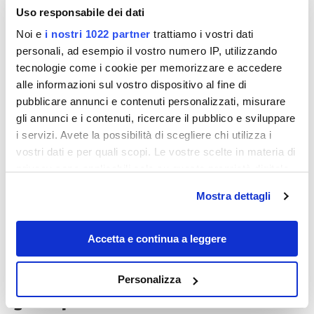
Uso responsabile dei dati
Noi e
i nostri 1022 partner
trattiamo i vostri dati
personali, ad esempio il vostro numero IP, utilizzando
tecnologie come i cookie per memorizzare e accedere
Destinazioni
alle informazioni sul vostro dispositivo al fine di
pubblicare annunci e contenuti personalizzati, misurare
gli annunci e i contenuti, ricercare il pubblico e sviluppare
i servizi. Avete la possibilità di scegliere chi utilizza i
vostri dati e per quali scopi. Le vostre scelte in materia di
privacy sono applicabili solo su questa proprietà digitale
in cui avete effettuato le vostre scelte. È possibile
Mostra dettagli
modificare o revocare il proprio consenso in qualsiasi
momento dalla Dichiarazione sui cookie o facendo clic
sull'icona di attivazione della privacy.
Accetta e continua a leggere
Se non hai ancora deciso dove andare in
vacanza, questa piccola isola poco
Con il tuo consenso, vorremmo anche:
Personalizza
conosciuta potrebbe essere il posto
raccogliere informazioni sulla tua posizione
giusto per te
geografica, con un'approssimazione di qualche