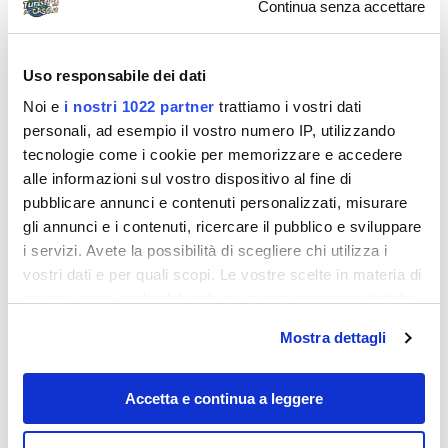
Continua senza accettare
Uso responsabile dei dati
Noi e
i nostri 1022 partner
trattiamo i vostri dati
personali, ad esempio il vostro numero IP, utilizzando
tecnologie come i cookie per memorizzare e accedere
alle informazioni sul vostro dispositivo al fine di
pubblicare annunci e contenuti personalizzati, misurare
Destinazioni
gli annunci e i contenuti, ricercare il pubblico e sviluppare
i servizi. Avete la possibilità di scegliere chi utilizza i
vostri dati e per quali scopi. Le vostre scelte in materia di
privacy sono applicabili solo su questa proprietà digitale
in cui avete effettuato le vostre scelte. È possibile
Mostra dettagli
modificare o revocare il proprio consenso in qualsiasi
momento dalla Dichiarazione sui cookie o facendo clic
sull'icona di attivazione della privacy.
Accetta e continua a leggere
Con il tuo consenso, vorremmo anche: