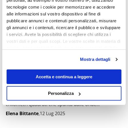
personali, ad esempio il vostro numero IP, utilizzando
tecnologie come i cookie per memorizzare e accedere
Destinazioni
alle informazioni sul vostro dispositivo al fine di
pubblicare annunci e contenuti personalizzati, misurare
gli annunci e i contenuti, ricercare il pubblico e sviluppare
i servizi. Avete la possibilità di scegliere chi utilizza i
vostri dati e per quali scopi. Le vostre scelte in materia di
privacy sono applicabili solo su questa proprietà digitale
in cui avete effettuato le vostre scelte. È possibile
Mostra dettagli
modificare o revocare il proprio consenso in qualsiasi
momento dalla Dichiarazione sui cookie o facendo clic
sull'icona di attivazione della privacy.
Accetta e continua a leggere
La Graciosa, l’ottava isola delle Canarie è
un micromondo selvaggio di meraviglie
Con il tuo consenso, vorremmo anche:
Personalizza
La Graciosa è una scheggia di terra selvaggia di soli 29
raccogliere informazioni sulla tua posizione
chilometri quadrati che spunta dalle onde...
geografica, con un'approssimazione di qualche
metro,
Elena Bittante
,12 Lug 2025
Identificare il tuo dispositivo, scansionandolo
attivamente alla ricerca di caratteristiche specifiche