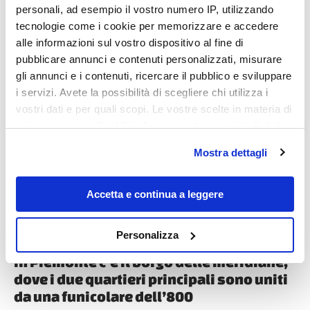
personali, ad esempio il vostro numero IP, utilizzando
tecnologie come i cookie per memorizzare e accedere
alle informazioni sul vostro dispositivo al fine di
pubblicare annunci e contenuti personalizzati, misurare
gli annunci e i contenuti, ricercare il pubblico e sviluppare
i servizi. Avete la possibilità di scegliere chi utilizza i
Destinazioni
vostri dati e per quali scopi. Le vostre scelte in materia di
privacy sono applicabili solo su questa proprietà digitale
in cui avete effettuato le vostre scelte. È possibile
Mostra dettagli
modificare o revocare il proprio consenso in qualsiasi
momento dalla Dichiarazione sui cookie o facendo clic
sull'icona di attivazione della privacy.
Accetta e continua a leggere
Con il tuo consenso, vorremmo anche:
Personalizza
raccogliere informazioni sulla tua posizione
In Piemonte c’è il borgo delle meridiane,
geografica, con un'approssimazione di qualche
dove i due quartieri principali sono uniti
metro,
da una funicolare dell’800
Identificare il tuo dispositivo, scansionandolo