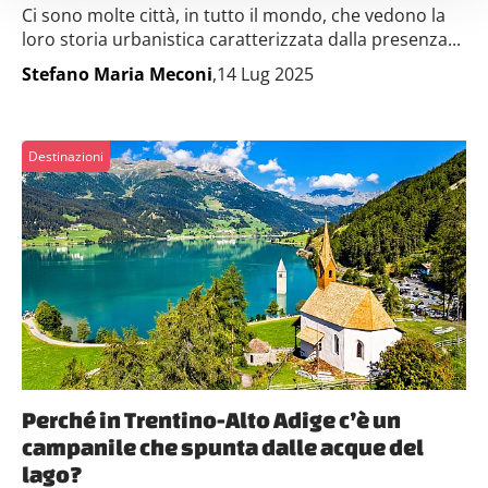
attivamente alla ricerca di caratteristiche specifiche
Ci sono molte città, in tutto il mondo, che vedono la
(impronte digitali).
loro storia urbanistica caratterizzata dalla presenza...
Approfondisci come vengono elaborati i tuoi dati personali
Stefano Maria Meconi
,14 Lug 2025
e imposta le tue preferenze nella
sezione dettagli
. Puoi
modificare o ritirare il tuo consenso in qualsiasi momento
dalla Dichiarazione sui cookie.
Destinazioni
Utilizziamo i cookie per personalizzare contenuti ed
annunci, per fornire funzionalità dei social media e per
analizzare il nostro traffico. Condividiamo inoltre
informazioni sul modo in cui utilizzi il nostro sito con i
nostri partner che si occupano di analisi dei dati web,
pubblicità e social media, i quali potrebbero combinarle
con altre informazioni che hai fornito loro o che hanno
raccolto dal tuo utilizzo dei loro servizi.
Perché in Trentino-Alto Adige c’è un
campanile che spunta dalle acque del
lago?