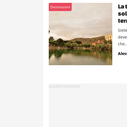
La 
Destinazioni
sol
ter
Siet
deve
che..
Ales