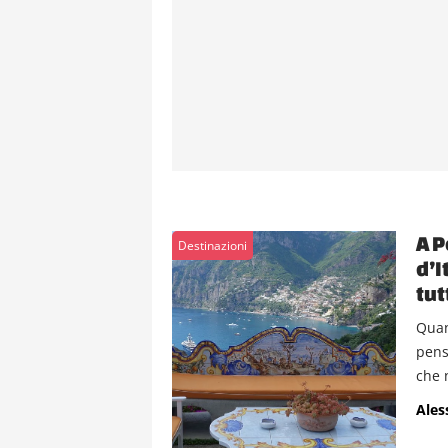
A P
Destinazioni
d’I
tut
Quan
pens
che 
Ales