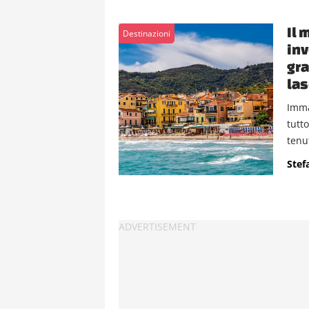
Il 
Destinazioni
inv
gra
las
Imma
tutt
tenut
Stef