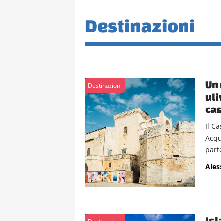
Destinazioni
Un 
Destinazioni
uli
cas
Il C
Acqu
part
Ales
Isl