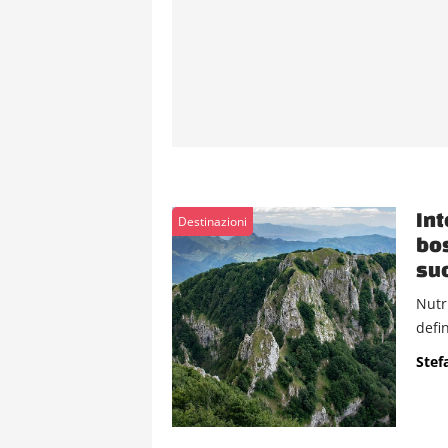
Int
Destinazioni
bos
suo
Nutr
defin
Stef