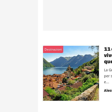
11 
Destinazioni
viv
que
La G
per 
e...
Ales