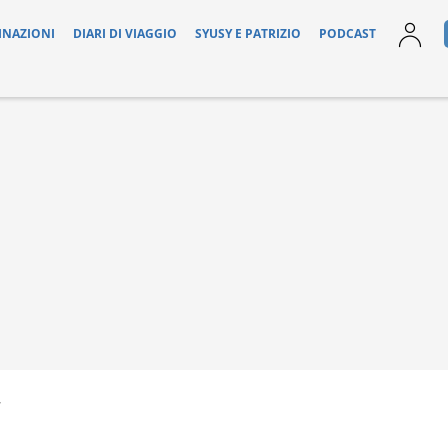
INAZIONI
DIARI DI VIAGGIO
SYUSY E PATRIZIO
PODCAST
7