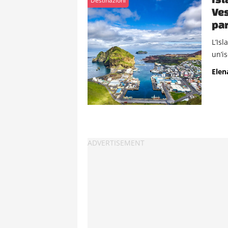
Destinazioni
Ves
par
L’Is
un’i
Elen