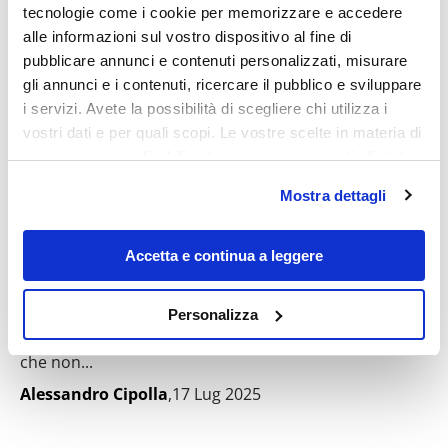
tecnologie come i cookie per memorizzare e accedere
alle informazioni sul vostro dispositivo al fine di
pubblicare annunci e contenuti personalizzati, misurare
gli annunci e i contenuti, ricercare il pubblico e sviluppare
i servizi. Avete la possibilità di scegliere chi utilizza i
vostri dati e per quali scopi. Le vostre scelte in materia di
privacy sono applicabili solo su questa proprietà digitale
in cui avete effettuato le vostre scelte. È possibile
Mostra dettagli
modificare o revocare il proprio consenso in qualsiasi
momento dalla Dichiarazione sui cookie o facendo clic
A Positano c’è l’hotel più lussuoso
sull'icona di attivazione della privacy.
d’Italia: da Eduardo a Gregory Peck, tutti
Accetta e continua a leggere
sono passati da qui
Con il tuo consenso, vorremmo anche:
Personalizza
Quando si parla di turismo a Positano il primo
raccogliere informazioni sulla tua posizione
pensiero automaticamente va al San Pietro, un hotel
geografica, con un'approssimazione di qualche
che non...
metro,
Alessandro Cipolla
,17 Lug 2025
Identificare il tuo dispositivo, scansionandolo
attivamente alla ricerca di caratteristiche specifiche
(impronte digitali).