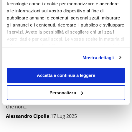
tecnologie come i cookie per memorizzare e accedere
alle informazioni sul vostro dispositivo al fine di
pubblicare annunci e contenuti personalizzati, misurare
gli annunci e i contenuti, ricercare il pubblico e sviluppare
i servizi. Avete la possibilità di scegliere chi utilizza i
vostri dati e per quali scopi. Le vostre scelte in materia di
privacy sono applicabili solo su questa proprietà digitale
in cui avete effettuato le vostre scelte. È possibile
Mostra dettagli
modificare o revocare il proprio consenso in qualsiasi
momento dalla Dichiarazione sui cookie o facendo clic
A Positano c’è l’hotel più lussuoso
sull'icona di attivazione della privacy.
d’Italia: da Eduardo a Gregory Peck, tutti
Accetta e continua a leggere
sono passati da qui
Con il tuo consenso, vorremmo anche:
Personalizza
Quando si parla di turismo a Positano il primo
raccogliere informazioni sulla tua posizione
pensiero automaticamente va al San Pietro, un hotel
geografica, con un'approssimazione di qualche
che non...
metro,
Alessandro Cipolla
,17 Lug 2025
Identificare il tuo dispositivo, scansionandolo
attivamente alla ricerca di caratteristiche specifiche
(impronte digitali).