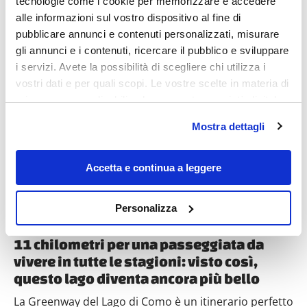
tecnologie come i cookie per memorizzare e accedere
alle informazioni sul vostro dispositivo al fine di
pubblicare annunci e contenuti personalizzati, misurare
gli annunci e i contenuti, ricercare il pubblico e sviluppare
i servizi. Avete la possibilità di scegliere chi utilizza i
Destinazioni
vostri dati e per quali scopi. Le vostre scelte in materia di
privacy sono applicabili solo su questa proprietà digitale
in cui avete effettuato le vostre scelte. È possibile
Mostra dettagli
modificare o revocare il proprio consenso in qualsiasi
momento dalla Dichiarazione sui cookie o facendo clic
sull'icona di attivazione della privacy.
Accetta e continua a leggere
Con il tuo consenso, vorremmo anche:
Personalizza
raccogliere informazioni sulla tua posizione
geografica, con un'approssimazione di qualche
11 chilometri per una passeggiata da
metro,
vivere in tutte le stagioni: visto così,
Identificare il tuo dispositivo, scansionandolo
questo lago diventa ancora più bello
attivamente alla ricerca di caratteristiche specifiche
(impronte digitali).
La Greenway del Lago di Como è un itinerario perfetto