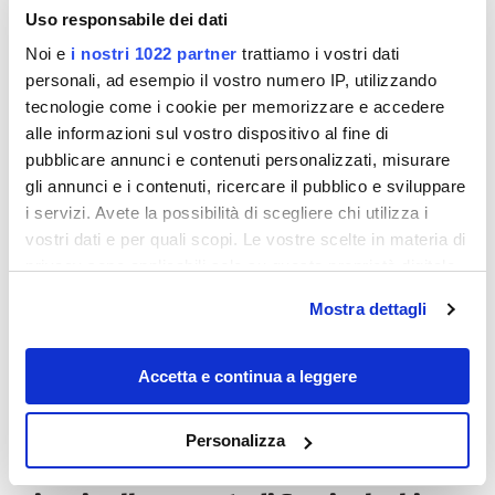
Uso responsabile dei dati
Noi e
i nostri 1022 partner
trattiamo i vostri dati
personali, ad esempio il vostro numero IP, utilizzando
tecnologie come i cookie per memorizzare e accedere
alle informazioni sul vostro dispositivo al fine di
pubblicare annunci e contenuti personalizzati, misurare
gli annunci e i contenuti, ricercare il pubblico e sviluppare
Destinazioni
i servizi. Avete la possibilità di scegliere chi utilizza i
vostri dati e per quali scopi. Le vostre scelte in materia di
privacy sono applicabili solo su questa proprietà digitale
in cui avete effettuato le vostre scelte. È possibile
Mostra dettagli
modificare o revocare il proprio consenso in qualsiasi
momento dalla Dichiarazione sui cookie o facendo clic
sull'icona di attivazione della privacy.
Accetta e continua a leggere
Con il tuo consenso, vorremmo anche:
Personalizza
raccogliere informazioni sulla tua posizione
Sentieri panoramici e ville d’autore:
geografica, con un'approssimazione di qualche