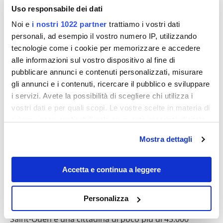
Uso responsabile dei dati
Noi e
i nostri 1022 partner
trattiamo i vostri dati
personali, ad esempio il vostro numero IP, utilizzando
tecnologie come i cookie per memorizzare e accedere
Destinazioni
alle informazioni sul vostro dispositivo al fine di
pubblicare annunci e contenuti personalizzati, misurare
gli annunci e i contenuti, ricercare il pubblico e sviluppare
i servizi. Avete la possibilità di scegliere chi utilizza i
vostri dati e per quali scopi. Le vostre scelte in materia di
privacy sono applicabili solo su questa proprietà digitale
in cui avete effettuato le vostre scelte. È possibile
Mostra dettagli
modificare o revocare il proprio consenso in qualsiasi
momento dalla Dichiarazione sui cookie o facendo clic
sull'icona di attivazione della privacy.
Accetta e continua a leggere
Se hai deciso di visitare Parigi, questa
attrazione che risale al 1870 è il posto
Con il tuo consenso, vorremmo anche:
Personalizza
più autentico da scoprire in città
raccogliere informazioni sulla tua posizione
geografica, con un'approssimazione di qualche
Saint-Ouen è una cittadina di poco più di 45.000