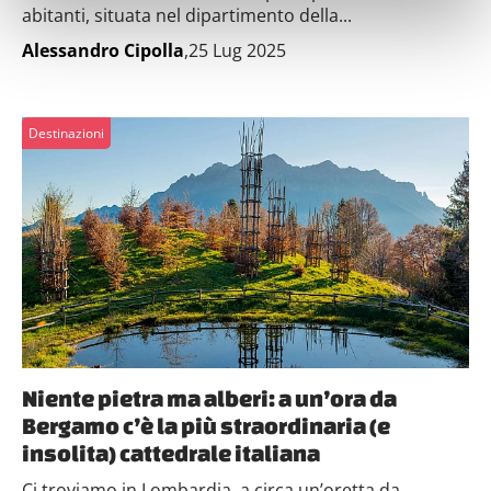
abitanti, situata nel dipartimento della...
metro,
Identificare il tuo dispositivo, scansionandolo
Alessandro Cipolla
,25 Lug 2025
attivamente alla ricerca di caratteristiche specifiche
(impronte digitali).
Approfondisci come vengono elaborati i tuoi dati personali
Destinazioni
e imposta le tue preferenze nella
sezione dettagli
. Puoi
modificare o ritirare il tuo consenso in qualsiasi momento
dalla Dichiarazione sui cookie.
Utilizziamo i cookie per personalizzare contenuti ed
annunci, per fornire funzionalità dei social media e per
analizzare il nostro traffico. Condividiamo inoltre
informazioni sul modo in cui utilizzi il nostro sito con i
nostri partner che si occupano di analisi dei dati web,
pubblicità e social media, i quali potrebbero combinarle
Niente pietra ma alberi: a un’ora da
con altre informazioni che hai fornito loro o che hanno
Bergamo c’è la più straordinaria (e
raccolto dal tuo utilizzo dei loro servizi.
insolita) cattedrale italiana
Ci troviamo in Lombardia, a circa un’oretta da