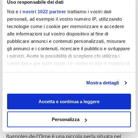
Uso responsabile dei dati
Noi e
i nostri 1022 partner
trattiamo i vostri dati
personali, ad esempio il vostro numero IP, utilizzando
tecnologie come i cookie per memorizzare e accedere
Destinazioni
alle informazioni sul vostro dispositivo al fine di
pubblicare annunci e contenuti personalizzati, misurare
gli annunci e i contenuti, ricercare il pubblico e sviluppare
i servizi. Avete la possibilità di scegliere chi utilizza i
vostri dati e per quali scopi. Le vostre scelte in materia di
privacy sono applicabili solo su questa proprietà digitale
in cui avete effettuato le vostre scelte. È possibile
Mostra dettagli
modificare o revocare il proprio consenso in qualsiasi
momento dalla Dichiarazione sui cookie o facendo clic
sull'icona di attivazione della privacy.
Accetta e continua a leggere
In Normandia c’è la città più
rappresentativa della Belle Époque: tra
Con il tuo consenso, vorremmo anche:
terme e casinò, sembra di ritrovarsi a
Personalizza
raccogliere informazioni sulla tua posizione
inizio ‘900
geografica, con un'approssimazione di qualche
Bagnoles-de-l'Orne è una piccola perla situata nel