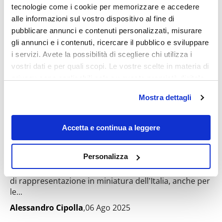
tecnologie come i cookie per memorizzare e accedere
Destinazioni
alle informazioni sul vostro dispositivo al fine di
pubblicare annunci e contenuti personalizzati, misurare
gli annunci e i contenuti, ricercare il pubblico e sviluppare
i servizi. Avete la possibilità di scegliere chi utilizza i
vostri dati e per quali scopi. Le vostre scelte in materia di
privacy sono applicabili solo su questa proprietà digitale
in cui avete effettuato le vostre scelte. È possibile
Mostra dettagli
modificare o revocare il proprio consenso in qualsiasi
momento dalla Dichiarazione sui cookie o facendo clic
sull'icona di attivazione della privacy.
Oltre Napoli e Pompei, questi 6 borghi
Accetta e continua a leggere
della Campania ti faranno vivere il lato
Con il tuo consenso, vorremmo anche:
più autentico della regione
Personalizza
raccogliere informazioni sulla tua posizione
La Campania può essere considerata come una sorta
geografica, con un'approssimazione di qualche
di rappresentazione in miniatura dell'Italia, anche per
metro,
le...
Identificare il tuo dispositivo, scansionandolo
Alessandro Cipolla
,06 Ago 2025
attivamente alla ricerca di caratteristiche specifiche