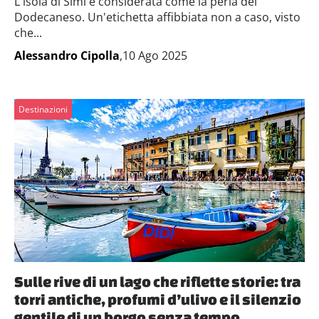
L'isola di Simi è considerata come la perla del
Dodecaneso. Un'etichetta affibbiata non a caso, visto
che...
Alessandro Cipolla
,10 Ago 2025
Destinazioni
Sulle rive di un lago che riflette storie: tra
torri antiche, profumi d’ulivo e il silenzio
gentile di un borgo senza tempo