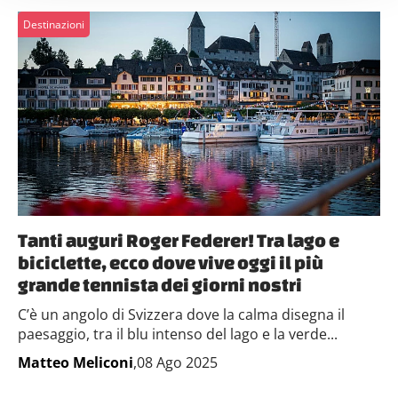
(impronte digitali).
Destinazioni
Approfondisci come vengono elaborati i tuoi dati personali
e imposta le tue preferenze nella
sezione dettagli
. Puoi
modificare o ritirare il tuo consenso in qualsiasi momento
dalla Dichiarazione sui cookie.
Utilizziamo i cookie per personalizzare contenuti ed
annunci, per fornire funzionalità dei social media e per
analizzare il nostro traffico. Condividiamo inoltre
informazioni sul modo in cui utilizzi il nostro sito con i
nostri partner che si occupano di analisi dei dati web,
Tanti auguri Roger Federer! Tra lago e
pubblicità e social media, i quali potrebbero combinarle
biciclette, ecco dove vive oggi il più
con altre informazioni che hai fornito loro o che hanno
grande tennista dei giorni nostri
raccolto dal tuo utilizzo dei loro servizi.
C’è un angolo di Svizzera dove la calma disegna il
paesaggio, tra il blu intenso del lago e la verde...
Matteo Meliconi
,08 Ago 2025