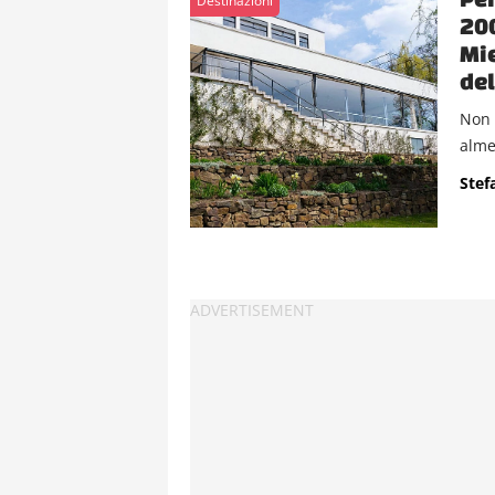
Destinazioni
200
Mie
del
Non 
almen
Stef