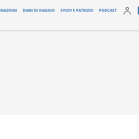
INAZIONI
DIARI DI VIAGGIO
SYUSY E PATRIZIO
PODCAST
2