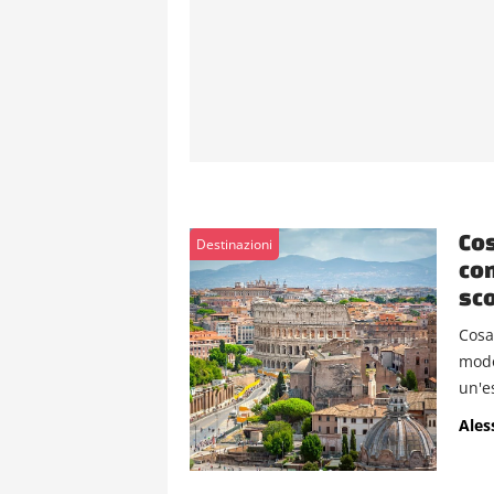
Cos
Destinazioni
con
sco
Cosa
modo 
un'e
Ales