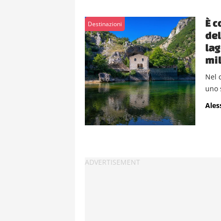
È c
Destinazioni
del
lag
mil
Nel 
uno s
Ales