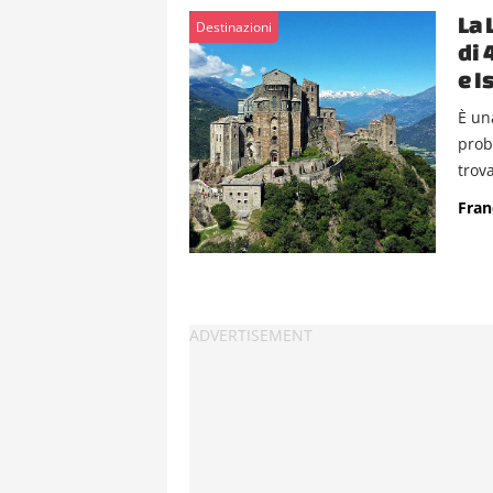
La 
Destinazioni
di 
e I
È un
prob
trova
Fran