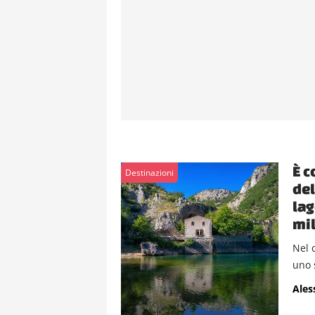
È c
Destinazioni
del
lag
mil
Nel 
uno s
Ales