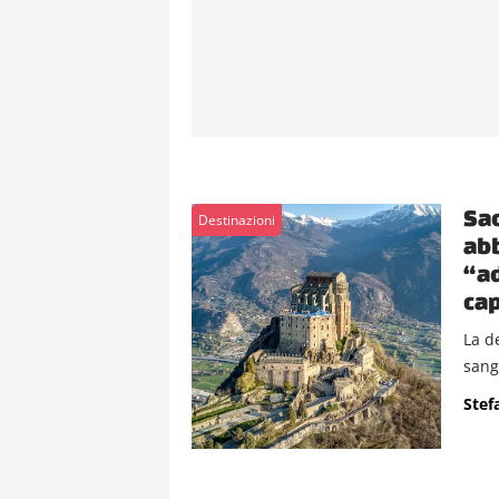
Sac
Destinazioni
abb
“ad
cap
La d
sangu
Stef