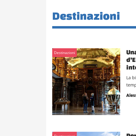
Destinazioni
Una
Destinazioni
d’E
int
La bi
temp
Ales
Per