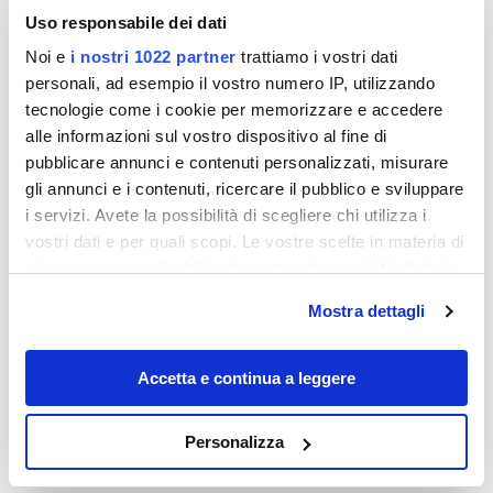
Uso responsabile dei dati
Noi e
i nostri 1022 partner
trattiamo i vostri dati
personali, ad esempio il vostro numero IP, utilizzando
tecnologie come i cookie per memorizzare e accedere
alle informazioni sul vostro dispositivo al fine di
pubblicare annunci e contenuti personalizzati, misurare
Destinazioni
gli annunci e i contenuti, ricercare il pubblico e sviluppare
i servizi. Avete la possibilità di scegliere chi utilizza i
vostri dati e per quali scopi. Le vostre scelte in materia di
privacy sono applicabili solo su questa proprietà digitale
in cui avete effettuato le vostre scelte. È possibile
Mostra dettagli
modificare o revocare il proprio consenso in qualsiasi
momento dalla Dichiarazione sui cookie o facendo clic
sull'icona di attivazione della privacy.
Accetta e continua a leggere
Con il tuo consenso, vorremmo anche:
Personalizza
È come stare a Braies, ma a posto delle
raccogliere informazioni sulla tua posizione
Dolomiti su questo piccolo lago
geografica, con un'approssimazione di qualche