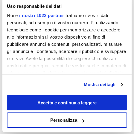
Uso responsabile dei dati
Noi e
i nostri 1022 partner
trattiamo i vostri dati
personali, ad esempio il vostro numero IP, utilizzando
tecnologie come i cookie per memorizzare e accedere
alle informazioni sul vostro dispositivo al fine di
pubblicare annunci e contenuti personalizzati, misurare
Destinazioni
gli annunci e i contenuti, ricercare il pubblico e sviluppare
i servizi. Avete la possibilità di scegliere chi utilizza i
vostri dati e per quali scopi. Le vostre scelte in materia di
privacy sono applicabili solo su questa proprietà digitale
in cui avete effettuato le vostre scelte. È possibile
Mostra dettagli
modificare o revocare il proprio consenso in qualsiasi
momento dalla Dichiarazione sui cookie o facendo clic
sull'icona di attivazione della privacy.
Accetta e continua a leggere
Con il tuo consenso, vorremmo anche:
Personalizza
È come stare a Braies, ma a posto delle
raccogliere informazioni sulla tua posizione
Dolomiti su questo piccolo lago
geografica, con un'approssimazione di qualche