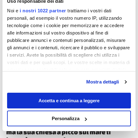
Uso responsabile dei dati
Noi e
i nostri 1022 partner
trattiamo i vostri dati
personali, ad esempio il vostro numero IP, utilizzando
tecnologie come i cookie per memorizzare e accedere
alle informazioni sul vostro dispositivo al fine di
pubblicare annunci e contenuti personalizzati, misurare
gli annunci e i contenuti, ricercare il pubblico e sviluppare
Destinazioni
i servizi. Avete la possibilità di scegliere chi utilizza i
vostri dati e per quali scopi. Le vostre scelte in materia di
privacy sono applicabili solo su questa proprietà digitale
in cui avete effettuato le vostre scelte. È possibile
Mostra dettagli
modificare o revocare il proprio consenso in qualsiasi
momento dalla Dichiarazione sui cookie o facendo clic
sull'icona di attivazione della privacy.
Accetta e continua a leggere
Con il tuo consenso, vorremmo anche:
Personalizza
raccogliere informazioni sulla tua posizione
È il tipico paese da cartolina della Liguria,
geografica, con un'approssimazione di qualche
ma la sua chiesa a picco sul mare ti
metro,