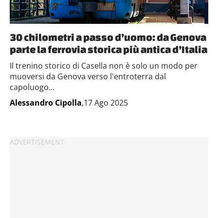
Utilizziamo i cookie per personalizzare contenuti ed
annunci, per fornire funzionalità dei social media e per
analizzare il nostro traffico. Condividiamo inoltre
30 chilometri a passo d’uomo: da Genova
informazioni sul modo in cui utilizzi il nostro sito con i
parte la ferrovia storica più antica d’Italia
nostri partner che si occupano di analisi dei dati web,
pubblicità e social media, i quali potrebbero combinarle
Il trenino storico di Casella non è solo un modo per
con altre informazioni che hai fornito loro o che hanno
muoversi da Genova verso l'entroterra dal
raccolto dal tuo utilizzo dei loro servizi.
capoluogo...
Alessandro Cipolla
,17 Ago 2025