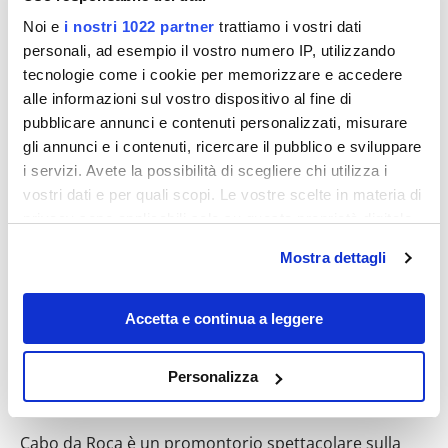
Noi e
i nostri 1022 partner
trattiamo i vostri dati
personali, ad esempio il vostro numero IP, utilizzando
tecnologie come i cookie per memorizzare e accedere
alle informazioni sul vostro dispositivo al fine di
Destinazioni
pubblicare annunci e contenuti personalizzati, misurare
gli annunci e i contenuti, ricercare il pubblico e sviluppare
i servizi. Avete la possibilità di scegliere chi utilizza i
vostri dati e per quali scopi. Le vostre scelte in materia di
privacy sono applicabili solo su questa proprietà digitale
in cui avete effettuato le vostre scelte. È possibile
Mostra dettagli
modificare o revocare il proprio consenso in qualsiasi
momento dalla Dichiarazione sui cookie o facendo clic
sull'icona di attivazione della privacy.
Accetta e continua a leggere
È il punto più occidentale d’Europa: da
Con il tuo consenso, vorremmo anche:
Personalizza
questo faro inizia (e finisce) il Vecchio
raccogliere informazioni sulla tua posizione
Continente
geografica, con un'approssimazione di qualche
metro,
Cabo da Roca è un promontorio spettacolare sulla