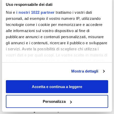
Uso responsabile dei dati
Noi e
i nostri 1022 partner
trattiamo i vostri dati
personali, ad esempio il vostro numero IP, utilizzando
tecnologie come i cookie per memorizzare e accedere
alle informazioni sul vostro dispositivo al fine di
pubblicare annunci e contenuti personalizzati, misurare
gli annunci e i contenuti, ricercare il pubblico e sviluppare
Destinazioni
i servizi. Avete la possibilità di scegliere chi utilizza i
vostri dati e per quali scopi. Le vostre scelte in materia di
privacy sono applicabili solo su questa proprietà digitale
in cui avete effettuato le vostre scelte. È possibile
Mostra dettagli
modificare o revocare il proprio consenso in qualsiasi
momento dalla Dichiarazione sui cookie o facendo clic
sull'icona di attivazione della privacy.
Accetta e continua a leggere
Con il tuo consenso, vorremmo anche:
Personalizza
raccogliere informazioni sulla tua posizione
Una città di provincia, ma bella come una
geografica, con un'approssimazione di qualche