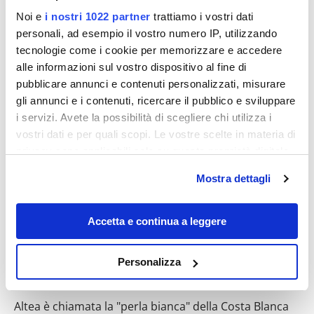
Noi e
i nostri 1022 partner
trattiamo i vostri dati
personali, ad esempio il vostro numero IP, utilizzando
tecnologie come i cookie per memorizzare e accedere
alle informazioni sul vostro dispositivo al fine di
Destinazioni
pubblicare annunci e contenuti personalizzati, misurare
gli annunci e i contenuti, ricercare il pubblico e sviluppare
i servizi. Avete la possibilità di scegliere chi utilizza i
vostri dati e per quali scopi. Le vostre scelte in materia di
privacy sono applicabili solo su questa proprietà digitale
in cui avete effettuato le vostre scelte. È possibile
Mostra dettagli
modificare o revocare il proprio consenso in qualsiasi
momento dalla Dichiarazione sui cookie o facendo clic
sull'icona di attivazione della privacy.
Accetta e continua a leggere
È una delle più belle città di mare della
Con il tuo consenso, vorremmo anche:
Personalizza
Spagna: Altea, cosa vedere nella “perla
raccogliere informazioni sulla tua posizione
bianca” della Costa Brava
geografica, con un'approssimazione di qualche
Altea è chiamata la "perla bianca" della Costa Blanca
metro,