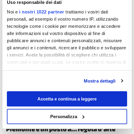
Uso responsabile dei dati
Noi e
i nostri 1022 partner
trattiamo i vostri dati
personali, ad esempio il vostro numero IP, utilizzando
tecnologie come i cookie per memorizzare e accedere
alle informazioni sul vostro dispositivo al fine di
pubblicare annunci e contenuti personalizzati, misurare
Destinazioni
gli annunci e i contenuti, ricercare il pubblico e sviluppare
i servizi. Avete la possibilità di scegliere chi utilizza i
vostri dati e per quali scopi. Le vostre scelte in materia di
privacy sono applicabili solo su questa proprietà digitale
in cui avete effettuato le vostre scelte. È possibile
Mostra dettagli
modificare o revocare il proprio consenso in qualsiasi
momento dalla Dichiarazione sui cookie o facendo clic
sull'icona di attivazione della privacy.
Accetta e continua a leggere
Con il tuo consenso, vorremmo anche:
Una bellezza intagliata nel legno e nella
Personalizza
montagna: questa piccola frazione del
raccogliere informazioni sulla tua posizione
geografica, con un'approssimazione di qualche
Piemonte è un posto a… regola d’arte