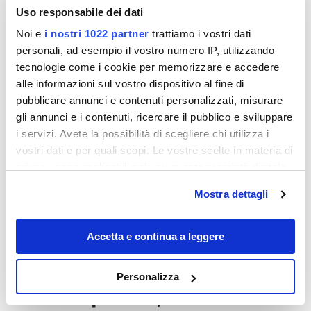
Uso responsabile dei dati
Noi e
i nostri 1022 partner
trattiamo i vostri dati
personali, ad esempio il vostro numero IP, utilizzando
tecnologie come i cookie per memorizzare e accedere
alle informazioni sul vostro dispositivo al fine di
pubblicare annunci e contenuti personalizzati, misurare
gli annunci e i contenuti, ricercare il pubblico e sviluppare
Destinazioni
i servizi. Avete la possibilità di scegliere chi utilizza i
vostri dati e per quali scopi. Le vostre scelte in materia di
privacy sono applicabili solo su questa proprietà digitale
in cui avete effettuato le vostre scelte. È possibile
Mostra dettagli
modificare o revocare il proprio consenso in qualsiasi
momento dalla Dichiarazione sui cookie o facendo clic
sull'icona di attivazione della privacy.
Accetta e continua a leggere
Con il tuo consenso, vorremmo anche:
Personalizza
raccogliere informazioni sulla tua posizione
Una città di provincia, ma bella come una
geografica, con un'approssimazione di qualche