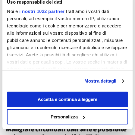
Uso responsabile dei dati
Noi e
i nostri 1022 partner
trattiamo i vostri dati
personali, ad esempio il vostro numero IP, utilizzando
tecnologie come i cookie per memorizzare e accedere
alle informazioni sul vostro dispositivo al fine di
pubblicare annunci e contenuti personalizzati, misurare
gli annunci e i contenuti, ricercare il pubblico e sviluppare
i servizi. Avete la possibilità di scegliere chi utilizza i
Destinazioni
vostri dati e per quali scopi. Le vostre scelte in materia di
privacy sono applicabili solo su questa proprietà digitale
in cui avete effettuato le vostre scelte. È possibile
Mostra dettagli
modificare o revocare il proprio consenso in qualsiasi
momento dalla Dichiarazione sui cookie o facendo clic
sull'icona di attivazione della privacy.
Accetta e continua a leggere
Con il tuo consenso, vorremmo anche:
Personalizza
raccogliere informazioni sulla tua posizione
Mangiare circondati dall’arte è possibile
geografica, con un'approssimazione di qualche