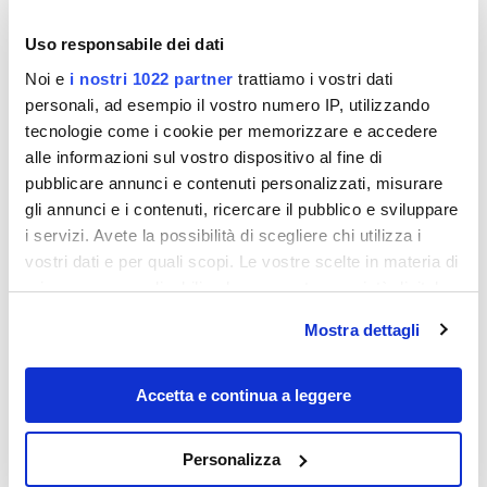
Uso responsabile dei dati
Noi e
i nostri 1022 partner
trattiamo i vostri dati
personali, ad esempio il vostro numero IP, utilizzando
tecnologie come i cookie per memorizzare e accedere
alle informazioni sul vostro dispositivo al fine di
pubblicare annunci e contenuti personalizzati, misurare
gli annunci e i contenuti, ricercare il pubblico e sviluppare
Destinazioni
i servizi. Avete la possibilità di scegliere chi utilizza i
vostri dati e per quali scopi. Le vostre scelte in materia di
privacy sono applicabili solo su questa proprietà digitale
in cui avete effettuato le vostre scelte. È possibile
Mostra dettagli
modificare o revocare il proprio consenso in qualsiasi
momento dalla Dichiarazione sui cookie o facendo clic
sull'icona di attivazione della privacy.
Accetta e continua a leggere
Con il tuo consenso, vorremmo anche:
Personalizza
raccogliere informazioni sulla tua posizione
È uno dei paesi più piccoli d’Italia: sulle