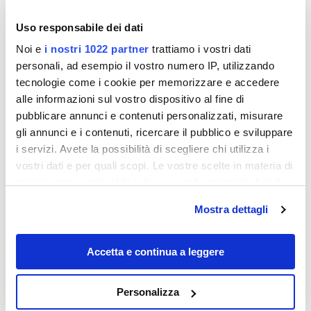
Uso responsabile dei dati
Noi e
i nostri 1022 partner
trattiamo i vostri dati
personali, ad esempio il vostro numero IP, utilizzando
tecnologie come i cookie per memorizzare e accedere
alle informazioni sul vostro dispositivo al fine di
Destinazioni
pubblicare annunci e contenuti personalizzati, misurare
gli annunci e i contenuti, ricercare il pubblico e sviluppare
i servizi. Avete la possibilità di scegliere chi utilizza i
vostri dati e per quali scopi. Le vostre scelte in materia di
privacy sono applicabili solo su questa proprietà digitale
in cui avete effettuato le vostre scelte. È possibile
Mostra dettagli
modificare o revocare il proprio consenso in qualsiasi
momento dalla Dichiarazione sui cookie o facendo clic
sull'icona di attivazione della privacy.
Accetta e continua a leggere
Più di Fiuggi e di Viterbo, sono loro le
Con il tuo consenso, vorremmo anche:
Personalizza
antiche terme di Roma che ogni local
raccogliere informazioni sulla tua posizione