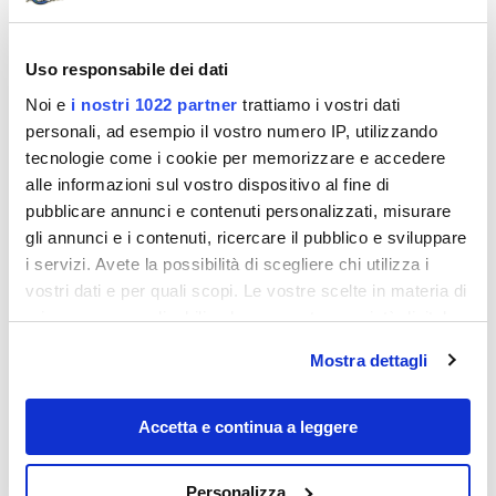
Uso responsabile dei dati
Noi e
i nostri 1022 partner
trattiamo i vostri dati
personali, ad esempio il vostro numero IP, utilizzando
tecnologie come i cookie per memorizzare e accedere
alle informazioni sul vostro dispositivo al fine di
pubblicare annunci e contenuti personalizzati, misurare
Destinazioni
gli annunci e i contenuti, ricercare il pubblico e sviluppare
i servizi. Avete la possibilità di scegliere chi utilizza i
vostri dati e per quali scopi. Le vostre scelte in materia di
privacy sono applicabili solo su questa proprietà digitale
in cui avete effettuato le vostre scelte. È possibile
Mostra dettagli
modificare o revocare il proprio consenso in qualsiasi
momento dalla Dichiarazione sui cookie o facendo clic
sull'icona di attivazione della privacy.
Accetta e continua a leggere
Con il tuo consenso, vorremmo anche:
In questi 5 borghi della Sardegna potrai
Personalizza