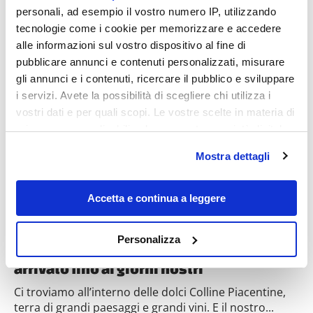
personali, ad esempio il vostro numero IP, utilizzando
tecnologie come i cookie per memorizzare e accedere
alle informazioni sul vostro dispositivo al fine di
pubblicare annunci e contenuti personalizzati, misurare
Destinazioni
gli annunci e i contenuti, ricercare il pubblico e sviluppare
i servizi. Avete la possibilità di scegliere chi utilizza i
vostri dati e per quali scopi. Le vostre scelte in materia di
privacy sono applicabili solo su questa proprietà digitale
in cui avete effettuato le vostre scelte. È possibile
Mostra dettagli
modificare o revocare il proprio consenso in qualsiasi
momento dalla Dichiarazione sui cookie o facendo clic
sull'icona di attivazione della privacy.
Accetta e continua a leggere
Con il tuo consenso, vorremmo anche:
La meraviglia della Val d’Arda è il borgo-
Personalizza
castello dove il Medioevo sembra sia
raccogliere informazioni sulla tua posizione
geografica, con un'approssimazione di qualche
arrivato fino ai giorni nostri
metro,
Ci troviamo all’interno delle dolci Colline Piacentine,
Identificare il tuo dispositivo, scansionandolo
terra di grandi paesaggi e grandi vini. E il nostro...