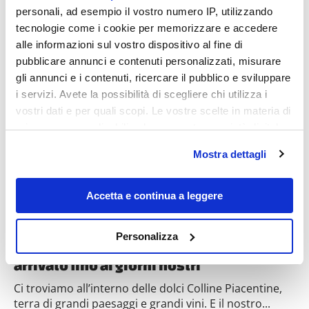
personali, ad esempio il vostro numero IP, utilizzando
tecnologie come i cookie per memorizzare e accedere
alle informazioni sul vostro dispositivo al fine di
pubblicare annunci e contenuti personalizzati, misurare
Destinazioni
gli annunci e i contenuti, ricercare il pubblico e sviluppare
i servizi. Avete la possibilità di scegliere chi utilizza i
vostri dati e per quali scopi. Le vostre scelte in materia di
privacy sono applicabili solo su questa proprietà digitale
in cui avete effettuato le vostre scelte. È possibile
Mostra dettagli
modificare o revocare il proprio consenso in qualsiasi
momento dalla Dichiarazione sui cookie o facendo clic
sull'icona di attivazione della privacy.
Accetta e continua a leggere
Con il tuo consenso, vorremmo anche:
La meraviglia della Val d’Arda è il borgo-
Personalizza
castello dove il Medioevo sembra sia
raccogliere informazioni sulla tua posizione
geografica, con un'approssimazione di qualche
arrivato fino ai giorni nostri
metro,
Ci troviamo all’interno delle dolci Colline Piacentine,
Identificare il tuo dispositivo, scansionandolo
terra di grandi paesaggi e grandi vini. E il nostro...