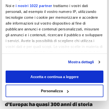
Noi e
i nostri 1022 partner
trattiamo i vostri dati
personali, ad esempio il vostro numero IP, utilizzando
tecnologie come i cookie per memorizzare e accedere
alle informazioni sul vostro dispositivo al fine di
pubblicare annunci e contenuti personalizzati, misurare
gli annunci e i contenuti, ricercare il pubblico e sviluppare
Destinazioni
i servizi. Avete la possibilità di scegliere chi utilizza i
vostri dati e per quali scopi. Le vostre scelte in materia di
privacy sono applicabili solo su questa proprietà digitale
in cui avete effettuato le vostre scelte. È possibile
Mostra dettagli
modificare o revocare il proprio consenso in qualsiasi
momento dalla Dichiarazione sui cookie o facendo clic
sull'icona di attivazione della privacy.
Accetta e continua a leggere
Con il tuo consenso, vorremmo anche:
Personalizza
raccogliere informazioni sulla tua posizione
In Campania c’è il teatro più antico
geografica, con un'approssimazione di qualche
d’Europa: ha quasi 300 anni di storia
metro,