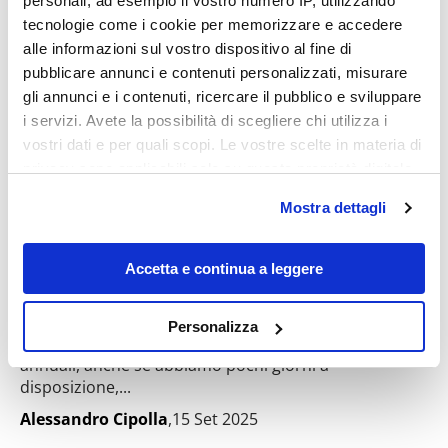
personali, ad esempio il vostro numero IP, utilizzando
tecnologie come i cookie per memorizzare e accedere
Destinazioni
alle informazioni sul vostro dispositivo al fine di
pubblicare annunci e contenuti personalizzati, misurare
gli annunci e i contenuti, ricercare il pubblico e sviluppare
i servizi. Avete la possibilità di scegliere chi utilizza i
vostri dati e per quali scopi. Le vostre scelte in materia di
privacy sono applicabili solo su questa proprietà digitale
in cui avete effettuato le vostre scelte. È possibile
Mostra dettagli
modificare o revocare il proprio consenso in qualsiasi
momento dalla Dichiarazione sui cookie o facendo clic
sull'icona di attivazione della privacy.
Accetta e continua a leggere
Cosa vedere a Napoli in 4 giorni (con una
gita fuori porta in Costiera Amalfitana)
Con il tuo consenso, vorremmo anche:
Personalizza
Finalmente è arrivato il tempo delle nostre ferie
raccogliere informazioni sulla tua posizione
annuali, anche se abbiamo pochi giorni a
geografica, con un'approssimazione di qualche
disposizione,...
metro,
Identificare il tuo dispositivo, scansionandolo
Alessandro Cipolla
,15 Set 2025
attivamente alla ricerca di caratteristiche specifiche