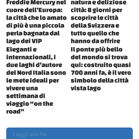
Freddie Mercury nel
natura e deliziose
cuore dell’Europa:
città: 8 giorni per
la città che lo amato
scoprire le città
di più è una piccola
della Svizzera e
perla bagnata dal
tutto quello che
lago dei VIP
hanno da offrire
Eleganti e
Il ponte più bello
internazionali, i
del mondo si trova
due laghi d’autore
qui: costruito quasi
del Nord Italia sono
700 anni fa, è il vero
le mete ideali per
simbolo della città
vivere una
vista lago
settimana di
viaggio “on the
road”
Leggi anche