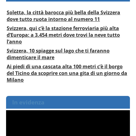
Soletta, la città barocca più bella della Svizzera
dove tutto ruota intorno al numero 11
Svizzera, qui c’è la stazione ferroviaria più alta
d’Europa: a 3.454 metri dove trovi la neve tutto
l’anno
Svizzera, 10 spiagge sul lago che ti faranno
dimenticare il mare
Ai piedi di una cascata alta 100 metri c’è il borgo
del Ticino da scoprire con una gita di un giorno da
Milano
In evidenza