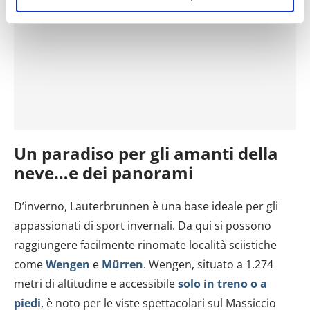
raccogliere informazioni sulla tua posizione
geografica, con un'approssimazione di qualche
metro,
Identificare il tuo dispositivo, scansionandolo
attivamente alla ricerca di caratteristiche specifiche
(impronte digitali).
Approfondisci come vengono elaborati i tuoi dati personali
e imposta le tue preferenze nella
sezione dettagli
. Puoi
modificare o ritirare il tuo consenso in qualsiasi momento
Un paradiso per gli amanti della
dalla Dichiarazione sui cookie.
neve…e dei panorami
Utilizziamo i cookie per personalizzare contenuti ed
D’inverno, Lauterbrunnen è una base ideale per gli
annunci, per fornire funzionalità dei social media e per
analizzare il nostro traffico. Condividiamo inoltre
appassionati di sport invernali. Da qui si possono
informazioni sul modo in cui utilizzi il nostro sito con i
raggiungere facilmente rinomate località sciistiche
nostri partner che si occupano di analisi dei dati web,
come
Wengen
e
Mürren
. Wengen, situato a 1.274
pubblicità e social media, i quali potrebbero combinarle
metri di altitudine e accessibile
solo in treno o a
con altre informazioni che hai fornito loro o che hanno
piedi
, è noto per le viste spettacolari sul Massiccio
raccolto dal tuo utilizzo dei loro servizi.