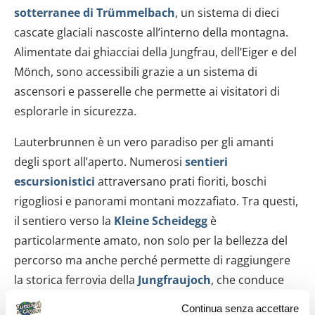
sotterranee di Trümmelbach
, un sistema di dieci
cascate glaciali nascoste all’interno della montagna.
Alimentate dai ghiacciai della Jungfrau, dell’Eiger e del
Mönch, sono accessibili grazie a un sistema di
ascensori e passerelle che permette ai visitatori di
esplorarle in sicurezza.
Lauterbrunnen è un vero paradiso per gli amanti
degli sport all’aperto. Numerosi
sentieri
escursionistici
attraversano prati fioriti, boschi
rigogliosi e panorami montani mozzafiato. Tra questi,
il sentiero verso la
Kleine Scheidegg
è
particolarmente amato, non solo per la bellezza del
percorso ma anche perché permette di raggiungere
la storica ferrovia della
Jungfraujoch
, che conduce
alla “Top of Europe”, la
stazione ferroviaria più alta
Continua senza accettare