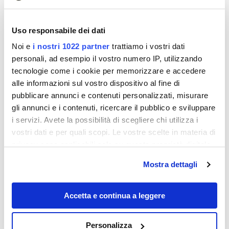
d’Europa
.
Uso responsabile dei dati
Noi e
i nostri 1022 partner
trattiamo i vostri dati
personali, ad esempio il vostro numero IP, utilizzando
tecnologie come i cookie per memorizzare e accedere
alle informazioni sul vostro dispositivo al fine di
pubblicare annunci e contenuti personalizzati, misurare
gli annunci e i contenuti, ricercare il pubblico e sviluppare
i servizi. Avete la possibilità di scegliere chi utilizza i
vostri dati e per quali scopi. Le vostre scelte in materia di
privacy sono applicabili solo su questa proprietà digitale
in cui avete effettuato le vostre scelte. È possibile
Mostra dettagli
modificare o revocare il proprio consenso in qualsiasi
momento dalla Dichiarazione sui cookie o facendo clic
sull'icona di attivazione della privacy.
Accetta e continua a leggere
Con il tuo consenso, vorremmo anche:
Personalizza