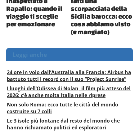
inaspettato a
fatti una
Rapallo: quando il
scorpacciata della
viaggio ti sceglie
Sicilia barocca: ecco
per emozionare
cosa abbiamo visto
(e mangiato)
Leggi anche
24 ore in volo dall’Australia alla Francia: Airbus ha
battuto tutti i record con il suo “Project Sunrise”
I luoghi dell’Odissea di Nolan, il film più atteso del
2026: c’è anche molta Italia nelle riprese
Non solo Roma: ecco tutte le città del mondo
costruite su 7 colli
Le 3 isole più lontane dal resto del mondo che
hanno richiamato politici ed esploratori