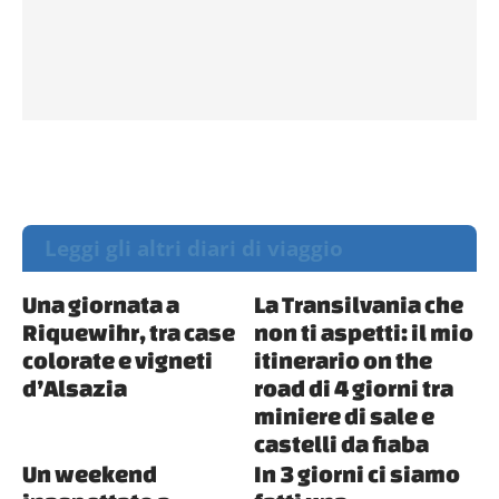
Leggi gli altri diari di viaggio
Una giornata a
La Transilvania che
Riquewihr, tra case
non ti aspetti: il mio
colorate e vigneti
itinerario on the
d’Alsazia
road di 4 giorni tra
miniere di sale e
castelli da fiaba
Un weekend
In 3 giorni ci siamo